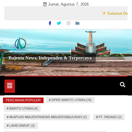
Skip
Jumat, Agustus 7, 2026
to
Selamat Datang di 
content
Bajenta News, Independen & Terpercaya
Toggle
navigation
#
DPRD BARITO UTARA (76)
PENCARIAN POPULER
#
BARITO UTARA (4)
#
#KAPUAS #BAJENTANEWS #BAJENTABAJURAH (2)
#
PT. PADAIDI (2)
#
LAHEI BARAT (2)