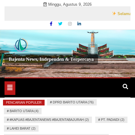
Skip
Minggu, Agustus 9, 2026
to
Selamat Datang
content
Bajenta News, Independen & Terpercaya
Toggle
navigation
#
DPRD BARITO UTARA (76)
PENCARIAN POPULER
#
BARITO UTARA (4)
#
#KAPUAS #BAJENTANEWS #BAJENTABAJURAH (2)
#
PT. PADAIDI (2)
#
LAHEI BARAT (2)