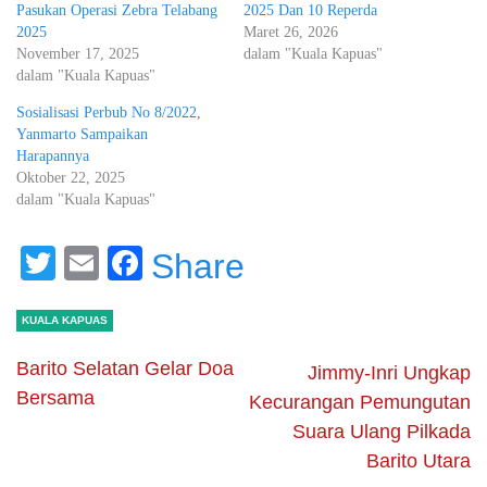
Pasukan Operasi Zebra Telabang
2025 Dan 10 Reperda
2025
Maret 26, 2026
November 17, 2025
dalam "Kuala Kapuas"
dalam "Kuala Kapuas"
Sosialisasi Perbub No 8/2022,
Yanmarto Sampaikan
Harapannya
Oktober 22, 2025
dalam "Kuala Kapuas"
Twitter
Email
Facebook
Share
KUALA KAPUAS
Barito Selatan Gelar Doa
Jimmy-Inri Ungkap
Bersama
Kecurangan Pemungutan
Suara Ulang Pilkada
Barito Utara