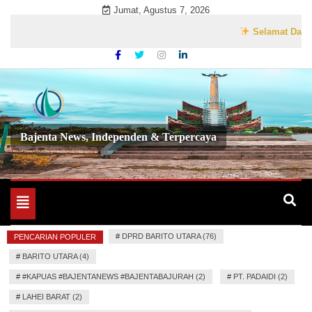
Skip
Jumat, Agustus 7, 2026
to
Selamat Datang di W
content
Bajenta News, Independen & Terpercaya
Toggle
navigation
#
DPRD BARITO UTARA (76)
PENCARIAN POPULER
#
BARITO UTARA (4)
#
#KAPUAS #BAJENTANEWS #BAJENTABAJURAH (2)
#
PT. PADAIDI (2)
#
LAHEI BARAT (2)