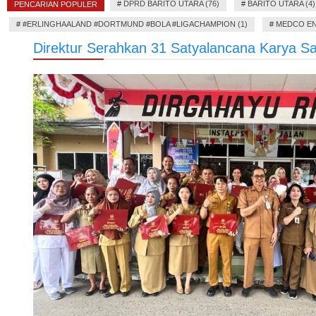
#
DPRD BARITO UTARA (76)
#
BARITO UTARA (4)
PENCARIAN POPULER
#
#ERLINGHAALAND #DORTMUND #BOLA #LIGACHAMPION (1)
#
MEDCO EN
Direktur Serahkan 31 Satyalancana Karya S