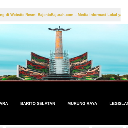
te Resmi BajentaBajurah.com – Media Informasi Lokal yang Akurat, Ce
TARA
BARITO SELATAN
MURUNG RAYA
LEGISLA