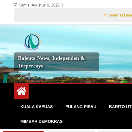
Skip
Kamis, Agustus 6, 2026
to
Selamat Datang di Websi
content
Bajenta News, Independen &
Terpercaya
KUALA KAPUAS
PULANG PISAU
BARITO U
MIMBAR DEMOKRASI