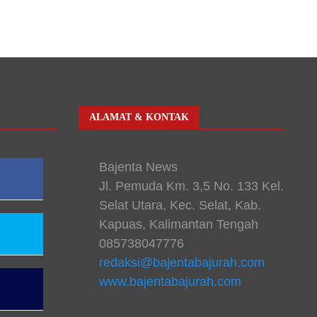
ALAMAT & KONTAK
Bajenta News
Jl. Pemuda Km. 3,5 No. 133 Kel.
Selat Utara, Kec. Selat, Kab.
Kapuas, Kalimantan Tengah
085738047776
redaksi@bajentabajurah.com
www.bajentabajurah.com
n