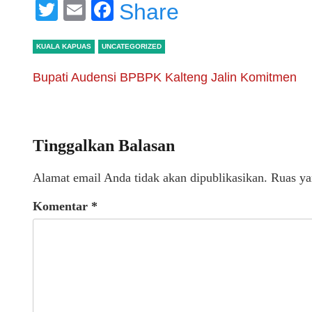
Twitter
Email
Facebook
Share
KUALA KAPUAS
UNCATEGORIZED
Bupati Audensi BPBPK Kalteng Jalin Komitmen
Tinggalkan Balasan
Alamat email Anda tidak akan dipublikasikan.
Ruas ya
Komentar
*