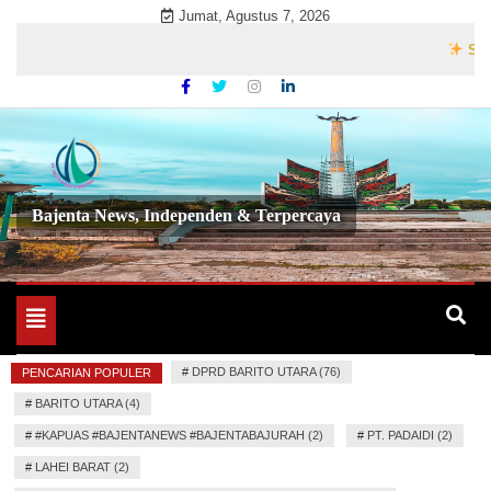
Skip
Jumat, Agustus 7, 2026
to
Selamat D
content
Bajenta News, Independen & Terpercaya
Toggle
navigation
#
DPRD BARITO UTARA (76)
PENCARIAN POPULER
#
BARITO UTARA (4)
#
#KAPUAS #BAJENTANEWS #BAJENTABAJURAH (2)
#
PT. PADAIDI (2)
#
LAHEI BARAT (2)