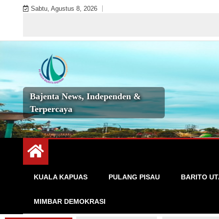
Skip
Sabtu, Agustus 8, 2026
to
S
content
Bajenta News, Independen &
Terpercaya
KUALA KAPUAS
PULANG PISAU
BARITO U
MIMBAR DEMOKRASI