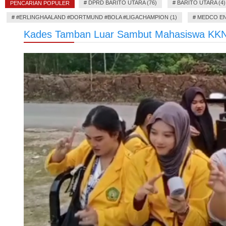
#
DPRD BARITO UTARA (76)
#
BARITO UTARA (4)
PENCARIAN POPULER
#
#ERLINGHAALAND #DORTMUND #BOLA #LIGACHAMPION (1)
#
MEDCO EN
Kades Tamban Luar Sambut Mahasiswa KK