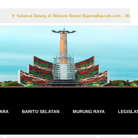
elamat Datang di Website Resmi BajentaBajurah.com – Media Informasi 
TARA
BARITO SELATAN
MURUNG RAYA
LEGISLA