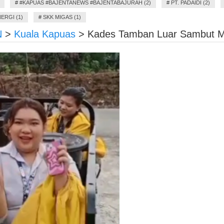
#
#KAPUAS #BAJENTANEWS #BAJENTABAJURAH (2)
#
PT. PADAIDI (2)
ERGI (1)
#
SKK MIGAS (1)
N
>
Kuala Kapuas
>
Kades Tamban Luar Sambut 