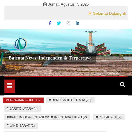
Skip
Jumat, Agustus 7, 2026
to
Selamat Datang di Website 
content
Bajenta News, Independen & Terpercaya
Toggle
navigation
#
DPRD BARITO UTARA (76)
PENCARIAN POPULER
#
BARITO UTARA (4)
#
#KAPUAS #BAJENTANEWS #BAJENTABAJURAH (2)
#
PT. PADAIDI (2)
#
LAHEI BARAT (2)