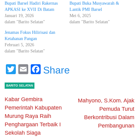
Bupati Barsel Hadiri Rakernas
Bupati Buka Musyawarah &
APKASI ke XVII Di Batam
Lantik PMI Barsel
Januari 19, 2026
Mei 6, 2025
dalam "Barito Selatan"
dalam "Barito Selatan"
Jenamas Fokus Hilirisasi dan
Ketahanan Pangan
Februari 5, 2026
dalam "Barito Selatan"
Twitter
Email
Facebook
Share
BARITO SELATAN
Kabar Gembira
Mahyono, S.Kom. Ajak
Pemerintah Kabupaten
Pemuda Turut
Murung Raya Raih
Berkontribusi Dalam
Penghargaan Terbaik I
Pembangunan
Sekolah Siaga