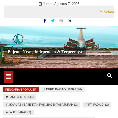
Skip
Jumat, Agustus 7, 2026
to
Selamat Datang
content
Bajenta News, Independen & Terpercaya
Toggle
navigation
#
DPRD BARITO UTARA (76)
PENCARIAN POPULER
#
BARITO UTARA (4)
#
#KAPUAS #BAJENTANEWS #BAJENTABAJURAH (2)
#
PT. PADAIDI (2)
#
LAHEI BARAT (2)