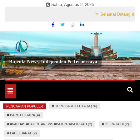
Skip
Sabtu, Agustus 8, 2026
to
Selamat Datang di Website
content
Bajenta News, Independen & Terpercaya
Toggle
navigation
#
DPRD BARITO UTARA (76)
PENCARIAN POPULER
#
BARITO UTARA (4)
#
#KAPUAS #BAJENTANEWS #BAJENTABAJURAH (2)
#
PT. PADAIDI (2)
#
LAHEI BARAT (2)