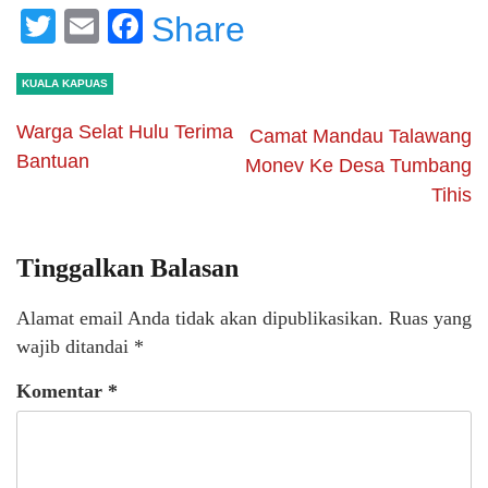
Twitter
Email
Facebook
Share
KUALA KAPUAS
Warga Selat Hulu Terima
Camat Mandau Talawang
Bantuan
Monev Ke Desa Tumbang
Tihis
Tinggalkan Balasan
Alamat email Anda tidak akan dipublikasikan.
Ruas yang
wajib ditandai
*
Komentar
*