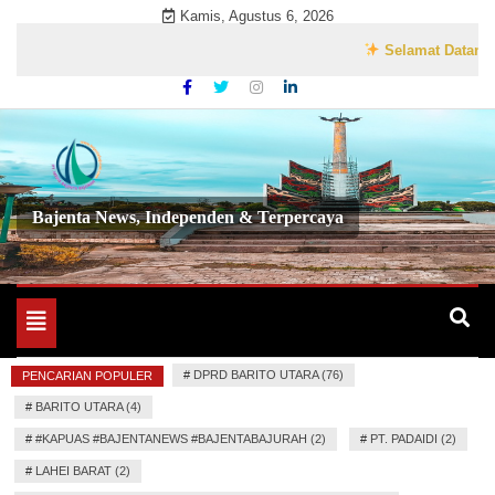
Skip
Kamis, Agustus 6, 2026
to
Selamat Datang di Web
content
Bajenta News, Independen & Terpercaya
Toggle
navigation
#
DPRD BARITO UTARA (76)
PENCARIAN POPULER
#
BARITO UTARA (4)
#
#KAPUAS #BAJENTANEWS #BAJENTABAJURAH (2)
#
PT. PADAIDI (2)
#
LAHEI BARAT (2)