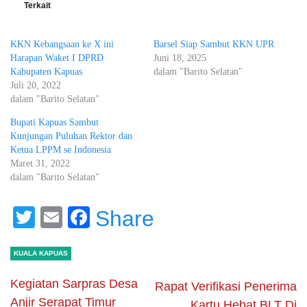
Terkait
KKN Kebangsaan ke X ini
Barsel Siap Sambut KKN UPR
Harapan Waket I DPRD
Juni 18, 2025
Kabupaten Kapuas
dalam "Barito Selatan"
Juli 20, 2022
dalam "Barito Selatan"
Bupati Kapuas Sambut
Kunjungan Puluhan Rektor dan
Ketua LPPM se Indonesia
Maret 31, 2022
dalam "Barito Selatan"
Twitter
Email
Facebook
Share
KUALA KAPUAS
Kegiatan Sarpras Desa
Rapat Verifikasi Penerima
Anjir Serapat Timur
Kartu Hebat BLT Di