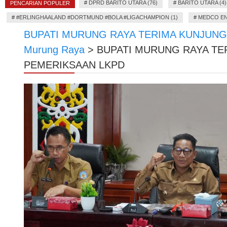
#
DPRD BARITO UTARA (76)
#
BARITO UTARA (4)
PENCARIAN POPULER
#
#ERLINGHAALAND #DORTMUND #BOLA #LIGACHAMPION (1)
#
MEDCO EN
BUPATI MURUNG RAYA TERIMA KUNJUNG
Murung Raya
>
BUPATI MURUNG RAYA TE
PEMERIKSAAN LKPD