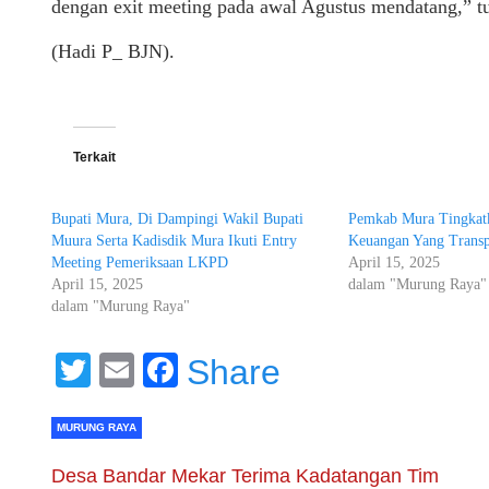
dengan exit meeting pada awal Agustus mendatang,” t
(Hadi P_ BJN).
Terkait
Bupati Mura, Di Dampingi Wakil Bupati
Pemkab Mura Tingkatk
Muura Serta Kadisdik Mura Ikuti Entry
Keuangan Yang Transp
Meeting Pemeriksaan LKPD
April 15, 2025
April 15, 2025
dalam "Murung Raya"
dalam "Murung Raya"
Twitter
Email
Facebook
Share
MURUNG RAYA
Desa Bandar Mekar Terima Kadatangan Tim