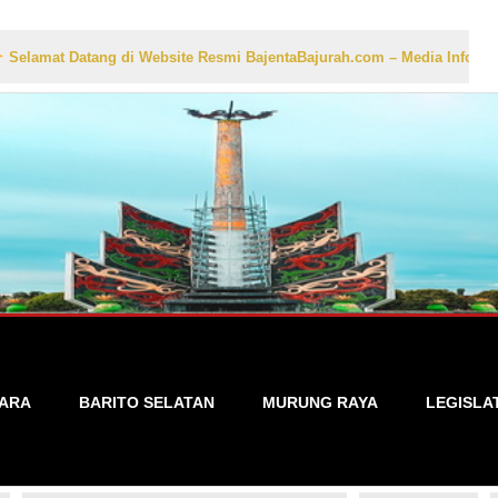
Datang di Website Resmi BajentaBajurah.com – Media Informasi Lokal 
TARA
BARITO SELATAN
MURUNG RAYA
LEGISLA