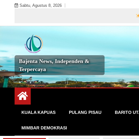
Skip
Sabtu, Agustus 8, 2026
to
Selamat 
content
Bajenta News, Independen &
Terpercaya
KUALA KAPUAS
PULANG PISAU
BARITO U
MIMBAR DEMOKRASI