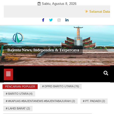
Skip
Sabtu, Agustus 8, 2026
to
Selamat Datang di We
content
Bajenta News, Independen & Terpercaya
Toggle
navigation
#
DPRD BARITO UTARA (76)
PENCARIAN POPULER
#
BARITO UTARA (4)
#
#KAPUAS #BAJENTANEWS #BAJENTABAJURAH (2)
#
PT. PADAIDI (2)
#
LAHEI BARAT (2)