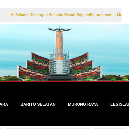
lamat Datang di Website Resmi BajentaBajurah.com – Media Informasi 
TARA
BARITO SELATAN
MURUNG RAYA
LEGISLA