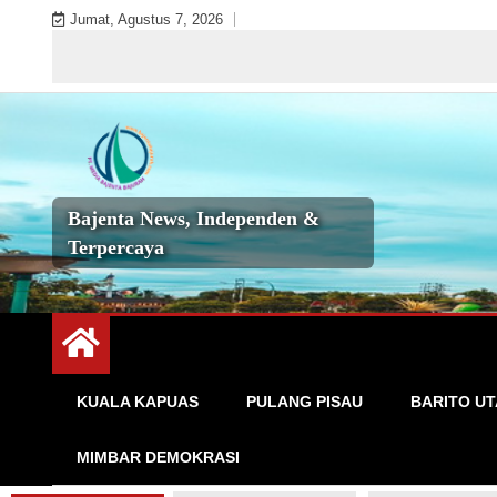
Skip
Jumat, Agustus 7, 2026
to
Se
content
Bajenta News, Independen &
Terpercaya
KUALA KAPUAS
PULANG PISAU
BARITO U
MIMBAR DEMOKRASI