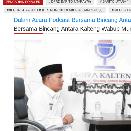
#
DPRD BARITO UTARA (76)
#
BARITO UTARA (4)
PENCARIAN POPULER
#
#ERLINGHAALAND #DORTMUND #BOLA #LIGACHAMPION (1)
#
MEDCO EN
Dalam Acara Podcast Bersama Bincang Ant
Bersama Bincang Antara Kalteng Wabup Mu