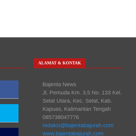
ALAMAT & KONTAK
Bajenta News
Jl. Pemuda Km. 3,5 No. 133 Kel.
Selat Utara, Kec. Selat, Kab.
Kapuas, Kalimantan Tengah
085738047776
redaksi@bajentabajurah.com
www.bajentabajurah.com