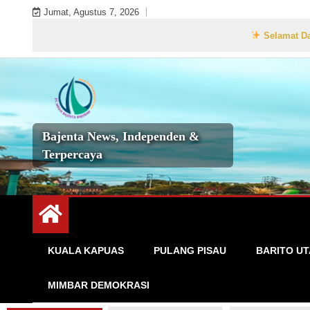
Skip
Jumat, Agustus 7, 2026
to
Selamat Datang di We
content
Bajenta News, Independen &
Terpercaya
KUALA KAPUAS
PULANG PISAU
BARITO U
MIMBAR DEMOKRASI