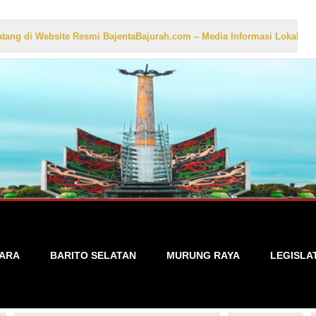
bsite Resmi BajentaBajurah.com – Media Informasi Lokal yang Akurat,
TARA
BARITO SELATAN
MURUNG RAYA
LEGISLA