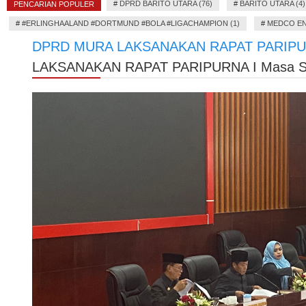
#
DPRD BARITO UTARA (76)
#
BARITO UTARA (4)
PENCARIAN POPULER
#
#ERLINGHAALAND #DORTMUND #BOLA #LIGACHAMPION (1)
#
MEDCO EN
DPRD MURA LAKSANAKAN RAPAT PARIPURNA 
LAKSANAKAN RAPAT PARIPURNA I Masa Sida