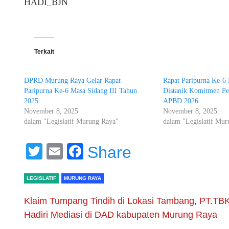
HADI_BJN
Terkait
DPRD Murung Raya Gelar Rapat
Rapat Paripurna Ke-
Paripurna Ke-6 Masa Sidang III Tahun
Distanik Komitmen Pe
2025
APBD 2026
November 8, 2025
November 8, 2025
dalam "Legislatif Murung Raya"
dalam "Legislatif Mu
Twitter
Email
Facebook
Share
LEGISLATIF
MURUNG RAYA
Klaim Tumpang Tindih di Lokasi Tambang, PT.TB
Hadiri Mediasi di DAD kabupaten Murung Raya