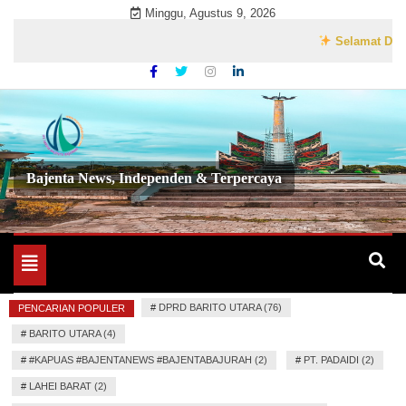
Skip
Minggu, Agustus 9, 2026
to
Selamat Datang di
content
Bajenta News, Independen & Terpercaya
Toggle
navigation
#
DPRD BARITO UTARA (76)
PENCARIAN POPULER
#
BARITO UTARA (4)
#
#KAPUAS #BAJENTANEWS #BAJENTABAJURAH (2)
#
PT. PADAIDI (2)
#
LAHEI BARAT (2)