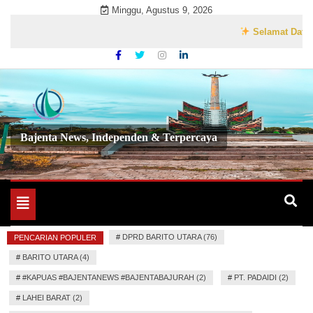
Skip
Minggu, Agustus 9, 2026
to
Selamat Datang di
content
Bajenta News, Independen & Terpercaya
Toggle
navigation
#
DPRD BARITO UTARA (76)
PENCARIAN POPULER
#
BARITO UTARA (4)
#
#KAPUAS #BAJENTANEWS #BAJENTABAJURAH (2)
#
PT. PADAIDI (2)
#
LAHEI BARAT (2)