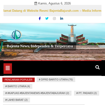
Skip
Kamis, Agustus 6, 2026
to
mat Datang di Website Resmi BajentaBajurah.com – Media Informasi Lo
content
Bajenta News, Independen & Terpercaya
Toggle
navigation
#
DPRD BARITO UTARA (76)
PENCARIAN POPULER
#
BARITO UTARA (4)
#
#KAPUAS #BAJENTANEWS #BAJENTABAJURAH (2)
#
PT. PADAIDI (2)
#
LAHEI BARAT (2)