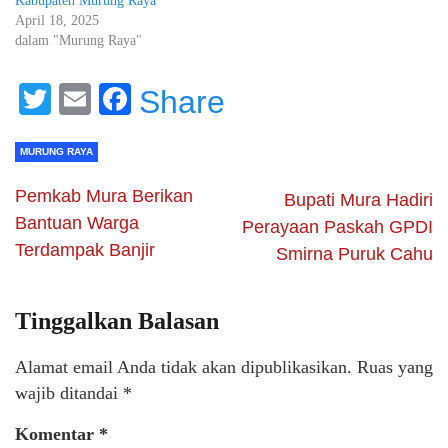
Kabupaten Murung Raya
April 18, 2025
dalam "Murung Raya"
Twitter
Email
Facebook
Share
MURUNG RAYA
Pemkab Mura Berikan
Bupati Mura Hadiri
Bantuan Warga
Perayaan Paskah GPDI
Terdampak Banjir
Smirna Puruk Cahu
Tinggalkan Balasan
Alamat email Anda tidak akan dipublikasikan.
Ruas yang
wajib ditandai
*
Komentar
*