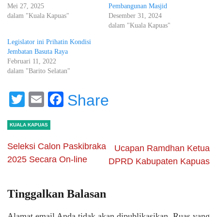
Mei 27, 2025
Pembangunan Masjid
dalam "Kuala Kapuas"
Desember 31, 2024
dalam "Kuala Kapuas"
Legislator ini Prihatin Kondisi
Jembatan Basuta Raya
Februari 11, 2022
dalam "Barito Selatan"
Twitter
Email
Facebook
Share
KUALA KAPUAS
Seleksi Calon Paskibraka
Ucapan Ramdhan Ketua
2025 Secara On-line
DPRD Kabupaten Kapuas
Tinggalkan Balasan
Alamat email Anda tidak akan dipublikasikan.
Ruas yang