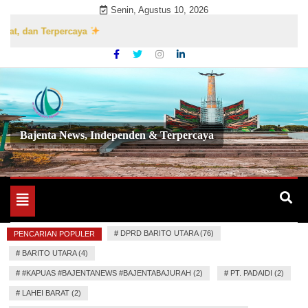
Skip
Senin, Agustus 10, 2026
to
 dan Terpercaya
content
Bajenta News, Independen & Terpercaya
Toggle
navigation
#
DPRD BARITO UTARA (76)
PENCARIAN POPULER
#
BARITO UTARA (4)
#
#KAPUAS #BAJENTANEWS #BAJENTABAJURAH (2)
#
PT. PADAIDI (2)
#
LAHEI BARAT (2)