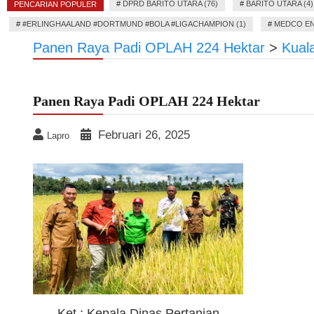
#
DPRD BARITO UTARA (76)
#
BARITO UTARA (4)
PENCARIAN POPULER
#
#ERLINGHAALAND #DORTMUND #BOLA #LIGACHAMPION (1)
#
MEDCO EN
Panen Raya Padi OPLAH 224 Hektar
>
Kual
Panen Raya Padi OPLAH 224 Hektar
Februari 26, 2025
Lapro
Ket : Kepala Dinas Pertanian