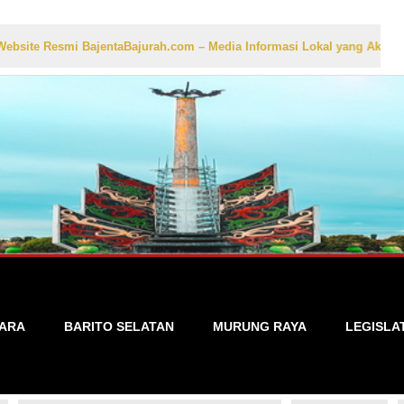
Resmi BajentaBajurah.com – Media Informasi Lokal yang Akurat, Cepat,
TARA
BARITO SELATAN
MURUNG RAYA
LEGISLA