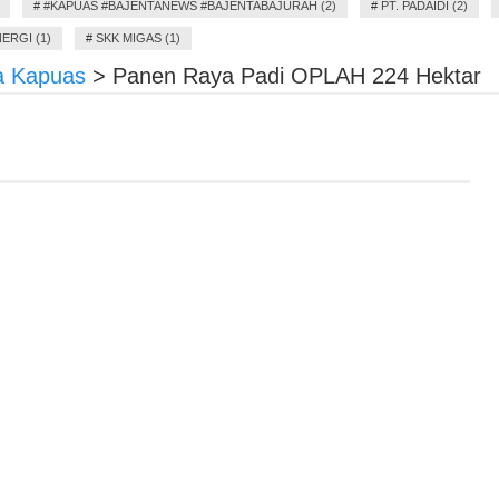
#
#KAPUAS #BAJENTANEWS #BAJENTABAJURAH (2)
#
PT. PADAIDI (2)
ERGI (1)
#
SKK MIGAS (1)
a Kapuas
>
Panen Raya Padi OPLAH 224 Hektar