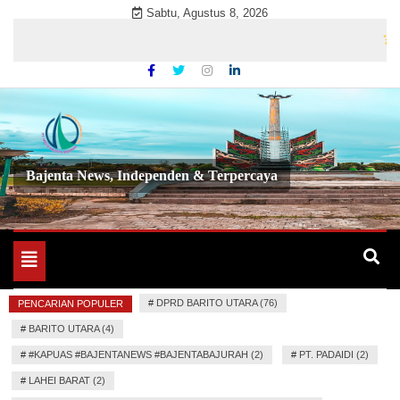
Skip
Sabtu, Agustus 8, 2026
to
Sela
content
Bajenta News, Independen & Terpercaya
Toggle
navigation
#
DPRD BARITO UTARA (76)
PENCARIAN POPULER
#
BARITO UTARA (4)
#
#KAPUAS #BAJENTANEWS #BAJENTABAJURAH (2)
#
PT. PADAIDI (2)
#
LAHEI BARAT (2)