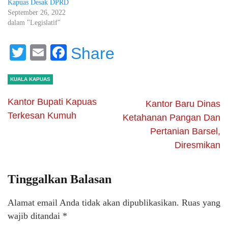
Kapuas Desak DPRD
September 26, 2022
dalam "Legislatif"
Twitter
Email
Facebook
Share
KUALA KAPUAS
Kantor Bupati Kapuas
Kantor Baru Dinas
Terkesan Kumuh
Ketahanan Pangan Dan
Pertanian Barsel,
Diresmikan
Tinggalkan Balasan
Alamat email Anda tidak akan dipublikasikan.
Ruas yang
wajib ditandai
*