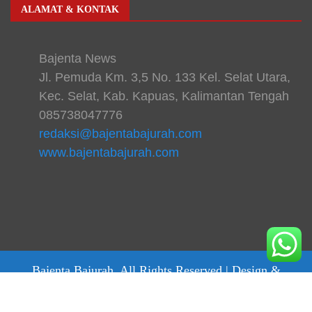
ALAMAT & KONTAK
Bajenta News
Jl. Pemuda Km. 3,5 No. 133 Kel. Selat Utara,
Kec. Selat, Kab. Kapuas, Kalimantan Tengah
085738047776
redaksi@bajentabajurah.com
www.bajentabajurah.com
Bajenta Bajurah. All Rights Reserved |
Design &
develop by bajentanews