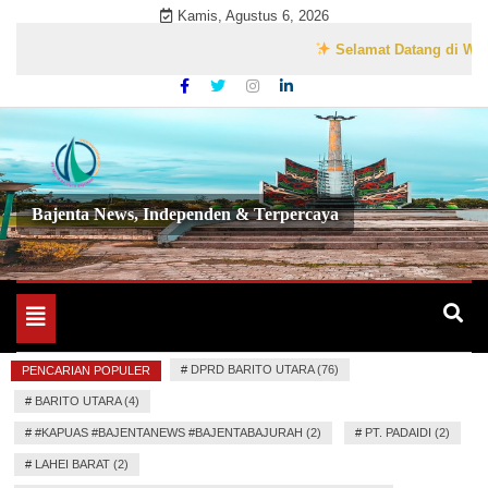
Skip
Kamis, Agustus 6, 2026
to
Selamat Datang di Website R
content
Bajenta News, Independen & Terpercaya
Toggle
navigation
#
DPRD BARITO UTARA (76)
PENCARIAN POPULER
#
BARITO UTARA (4)
#
#KAPUAS #BAJENTANEWS #BAJENTABAJURAH (2)
#
PT. PADAIDI (2)
#
LAHEI BARAT (2)