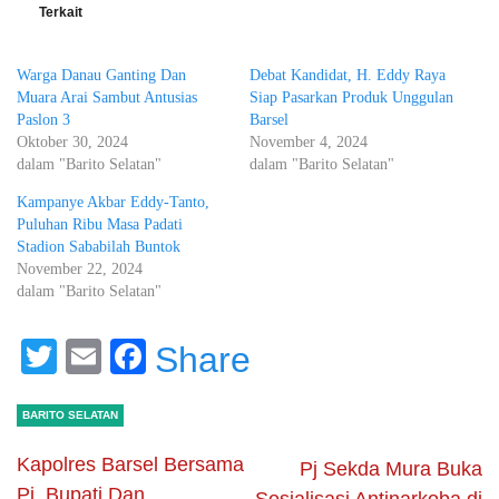
Terkait
Warga Danau Ganting Dan
Debat Kandidat, H. Eddy Raya
Muara Arai Sambut Antusias
Siap Pasarkan Produk Unggulan
Paslon 3
Barsel
Oktober 30, 2024
November 4, 2024
dalam "Barito Selatan"
dalam "Barito Selatan"
Kampanye Akbar Eddy-Tanto,
Puluhan Ribu Masa Padati
Stadion Sababilah Buntok
November 22, 2024
dalam "Barito Selatan"
Twitter
Email
Facebook
Share
BARITO SELATAN
Kapolres Barsel Bersama
Pj Sekda Mura Buka
Pj. Bupati Dan