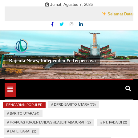
Skip
Jumat, Agustus 7, 2026
to
Selamat Datang di We
content
Bajenta News, Independen & Terpercaya
Toggle
navigation
#
DPRD BARITO UTARA (76)
PENCARIAN POPULER
#
BARITO UTARA (4)
#
#KAPUAS #BAJENTANEWS #BAJENTABAJURAH (2)
#
PT. PADAIDI (2)
#
LAHEI BARAT (2)