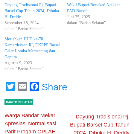
Dayung Tradisional Pj. Bupati
Wakil Bupati Bertekad Naikkan
Barsel Cup Tahun 2024, Dibuka
PAD Barsel
H. Deddy
Juni 25, 2025
September 18, 2024
dalam "Barito Selatan"
dalam "Barito Selatan"
Meriahkan HUT ke-78
Kemerdekaan RI, DKPPP Barsel
Gelar Lomba Memancing dan
Gapura
Agustus 9, 2023
dalam "Barito Selatan"
Twitter
Email
Facebook
Share
BARITO SELATAN
Warga Bandar Mekar
Dayung Tradisional Pj.
Apresiasi Normalisasi
Bupati Barsel Cup Tahun
Parit Progam OPLAH
2024, Dibuka H. Deddy