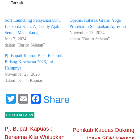
Terkait
Soft Launching Pelayanan UPT.
Operasi Katarak Gratis, Yoga
Labkesda Kelas A, Deddy Ajak
Prasetianto Sampaikan Apresiasi
Semua Mendukung
November 13, 2024
Juni 7, 2024
dalam "Barito Selatan"
dalam "Barito Selatan"
Pj. Bupati Kapuas Buka Rakernis
Bidang Kesehatan 2023, ini
Harapnya
November 23, 2023
dalam "Kuala Kapuas"
Twitter
Email
Facebook
Share
BARITO SELATAN
Pj. Bupati Kapuas :
Pemkab Kapuas Dukung
Bersama Kita Wujudkan
Upaya SDM Kessos