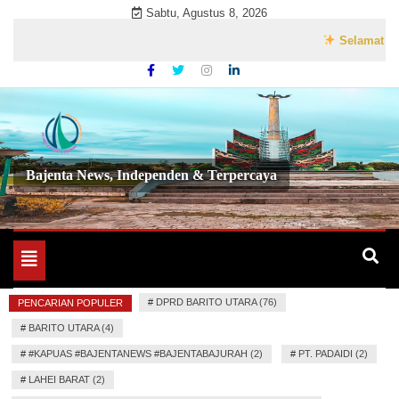
Skip
Sabtu, Agustus 8, 2026
to
Selamat Datang d
content
Bajenta News, Independen & Terpercaya
Toggle
navigation
#
DPRD BARITO UTARA (76)
PENCARIAN POPULER
#
BARITO UTARA (4)
#
#KAPUAS #BAJENTANEWS #BAJENTABAJURAH (2)
#
PT. PADAIDI (2)
#
LAHEI BARAT (2)