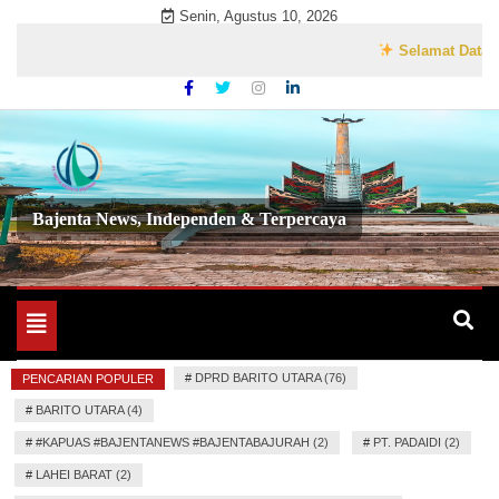
Skip
Senin, Agustus 10, 2026
to
Selamat Datang di W
content
Bajenta News, Independen & Terpercaya
Toggle
navigation
#
DPRD BARITO UTARA (76)
PENCARIAN POPULER
#
BARITO UTARA (4)
#
#KAPUAS #BAJENTANEWS #BAJENTABAJURAH (2)
#
PT. PADAIDI (2)
#
LAHEI BARAT (2)