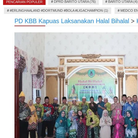
#
DPRD BARITO UTARA (76)
#
BARITO UTARA (4)
PENCARIAN POPULER
#
#ERLINGHAALAND #DORTMUND #BOLA #LIGACHAMPION (1)
#
MEDCO EN
PD KBB Kapuas Laksanakan Halal Bihalal
>