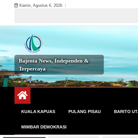
Skip
Kamis, Agustus 6, 2026
to
Sela
content
Bajenta News, Independen &
Terpercaya
KUALA KAPUAS
PULANG PISAU
BARITO U
MIMBAR DEMOKRASI