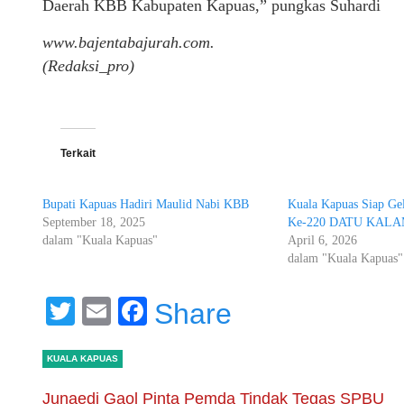
Daerah KBB Kabupaten Kapuas,” pungkas Suhardi
www.bajentabajurah.com.
(Redaksi_pro)
Terkait
Bupati Kapuas Hadiri Maulid Nabi KBB
Kuala Kapuas Siap 
September 18, 2025
Ke-220 DATU KAL
dalam "Kuala Kapuas"
April 6, 2026
dalam "Kuala Kapuas"
Twitter
Email
Facebook
Share
KUALA KAPUAS
Junaedi Gaol Pinta Pemda Tindak Tegas SPBU