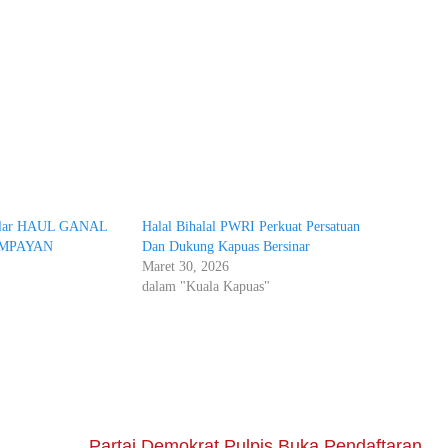
Gelar HAUL GANAL
Halal Bihalal PWRI Perkuat Persatuan
AMPAYAN
Dan Dukung Kapuas Bersinar
Maret 30, 2026
dalam "Kuala Kapuas"
Partai Demokrat Pulpis Buka Pendaftaran