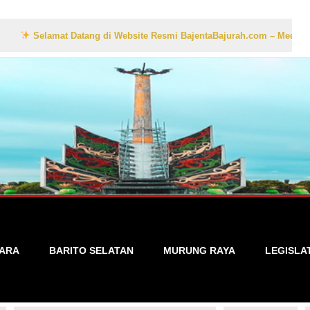
mat Datang di Website Resmi BajentaBajurah.com – Media Informasi Lok
TARA
BARITO SELATAN
MURUNG RAYA
LEGISLA