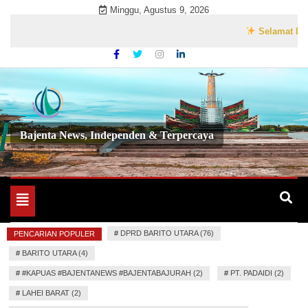
Skip
Minggu, Agustus 9, 2026
to
Selamat Datang di
content
Bajenta News, Independen & Terpercaya
Toggle
navigation
#
DPRD BARITO UTARA (76)
PENCARIAN POPULER
#
BARITO UTARA (4)
#
#KAPUAS #BAJENTANEWS #BAJENTABAJURAH (2)
#
PT. PADAIDI (2)
#
LAHEI BARAT (2)