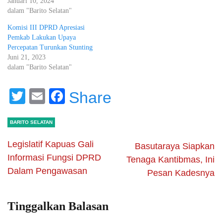
Januari 10, 2024
dalam "Barito Selatan"
Komisi III DPRD Apresiasi
Pemkab Lakukan Upaya
Percepatan Turunkan Stunting
Juni 21, 2023
dalam "Barito Selatan"
Twitter
Email
Facebook
Share
BARITO SELATAN
Legislatif Kapuas Gali
Basutaraya Siapkan
Informasi Fungsi DPRD
Tenaga Kantibmas, Ini
Dalam Pengawasan
Pesan Kadesnya
Tinggalkan Balasan