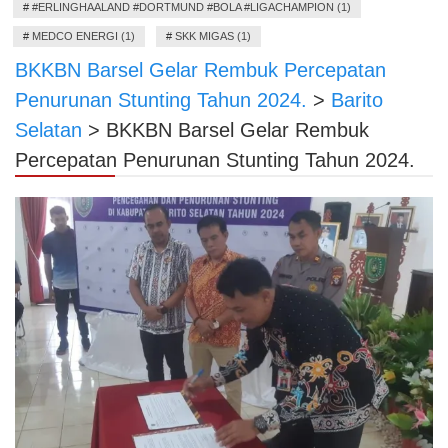
#
#ERLINGHAALAND #DORTMUND #BOLA #LIGACHAMPION (1)
#
MEDCO ENERGI (1)
#
SKK MIGAS (1)
BKKBN Barsel Gelar Rembuk Percepatan
Penurunan Stunting Tahun 2024.
>
Barito
Selatan
>
BKKBN Barsel Gelar Rembuk
Percepatan Penurunan Stunting Tahun 2024.