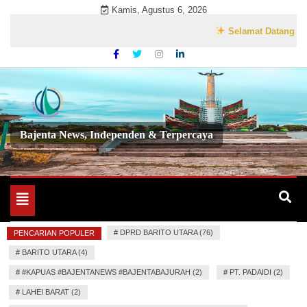
Skip
Kamis, Agustus 6, 2026
to
Selamat Datang di Websit
content
Bajenta News, Independen & Terpercaya
Toggle
navigation
#
DPRD BARITO UTARA (76)
PENCARIAN POPULER
#
BARITO UTARA (4)
#
#KAPUAS #BAJENTANEWS #BAJENTABAJURAH (2)
#
PT. PADAIDI (2)
#
LAHEI BARAT (2)