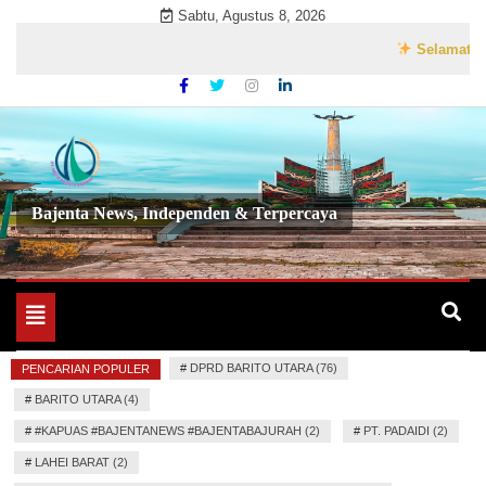
Skip
Sabtu, Agustus 8, 2026
to
Selamat Datang 
content
Bajenta News, Independen & Terpercaya
Toggle
navigation
#
DPRD BARITO UTARA (76)
PENCARIAN POPULER
#
BARITO UTARA (4)
#
#KAPUAS #BAJENTANEWS #BAJENTABAJURAH (2)
#
PT. PADAIDI (2)
#
LAHEI BARAT (2)