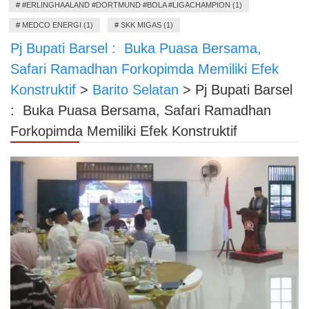
#
#ERLINGHAALAND #DORTMUND #BOLA #LIGACHAMPION (1)
#
MEDCO ENERGI (1)
#
SKK MIGAS (1)
Pj Bupati Barsel : Buka Puasa Bersama,
Safari Ramadhan Forkopimda Memiliki Efek
Konstruktif
>
Barito Selatan
>
Pj Bupati Barsel
: Buka Puasa Bersama, Safari Ramadhan
Forkopimda Memiliki Efek Konstruktif