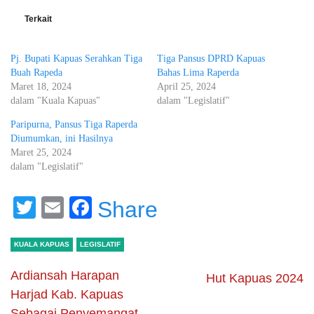
Terkait
Pj. Bupati Kapuas Serahkan Tiga
Tiga Pansus DPRD Kapuas
Buah Rapeda
Bahas Lima Raperda
Maret 18, 2024
April 25, 2024
dalam "Kuala Kapuas"
dalam "Legislatif"
Paripurna, Pansus Tiga Raperda
Diumumkan, ini Hasilnya
Maret 25, 2024
dalam "Legislatif"
Twitter
Email
Facebook
Share
KUALA KAPUAS
LEGISLATIF
Ardiansah Harapan
Hut Kapuas 2024
Harjad Kab. Kapuas
Sebagai Penyemangat