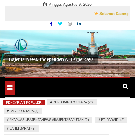
Skip
Minggu, Agustus 9, 2026
to
Selamat Datang di Websi
content
Bajenta News, Independen & Terpercaya
Toggle
navigation
#
DPRD BARITO UTARA (76)
PENCARIAN POPULER
#
BARITO UTARA (4)
#
#KAPUAS #BAJENTANEWS #BAJENTABAJURAH (2)
#
PT. PADAIDI (2)
#
LAHEI BARAT (2)