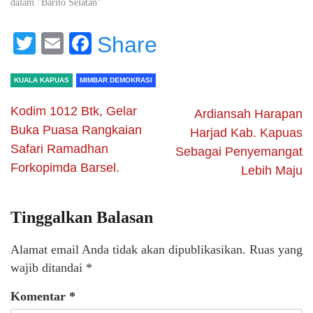
dalam "Barito Selatan"
Twitter
Email
Facebook
Share
KUALA KAPUAS
MIMBAR DEMOKRASI
Kodim 1012 Btk, Gelar
Ardiansah Harapan
Buka Puasa Rangkaian
Harjad Kab. Kapuas
Safari Ramadhan
Sebagai Penyemangat
Forkopimda Barsel.
Lebih Maju
Tinggalkan Balasan
Alamat email Anda tidak akan dipublikasikan.
Ruas yang
wajib ditandai
*
Komentar
*