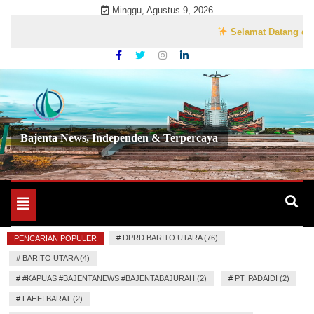
Skip
Minggu, Agustus 9, 2026
to
Selamat Datang di Websit
content
Bajenta News, Independen & Terpercaya
Toggle
navigation
#
DPRD BARITO UTARA (76)
PENCARIAN POPULER
#
BARITO UTARA (4)
#
#KAPUAS #BAJENTANEWS #BAJENTABAJURAH (2)
#
PT. PADAIDI (2)
#
LAHEI BARAT (2)