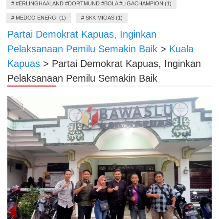
#
#ERLINGHAALAND #DORTMUND #BOLA #LIGACHAMPION (1)
#
MEDCO ENERGI (1)
#
SKK MIGAS (1)
Partai Demokrat Kapuas, Inginkan
Pelaksanaan Pemilu Semakin Baik
>
Kuala
Kapuas
>
Partai Demokrat Kapuas, Inginkan
Pelaksanaan Pemilu Semakin Baik