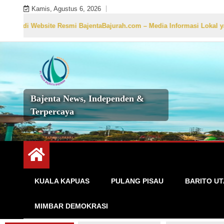
Skip
Kamis, Agustus 6, 2026
to
Resmi BajentaBajurah.com – Media Informasi Lokal yang Akurat, Cepat
content
Bajenta News, Independen &
Terpercaya
KUALA KAPUAS
PULANG PISAU
BARITO U
MIMBAR DEMOKRASI