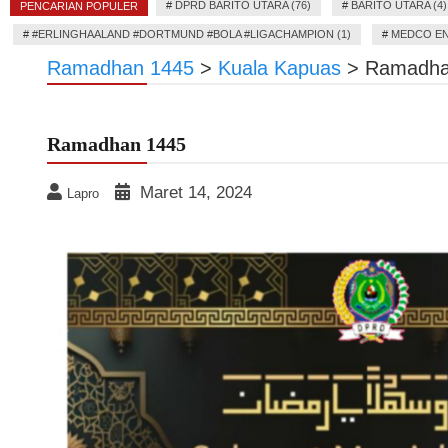
#
DPRD BARITO UTARA (76)
#
BARITO UTARA (4)
PENCARIAN POPULER
#
#ERLINGHAALAND #DORTMUND #BOLA #LIGACHAMPION (1)
#
MEDCO EN
Ramadhan 1445
>
Kuala Kapuas
>
Ramadha
Ramadhan 1445
Maret 14, 2024
Lapro