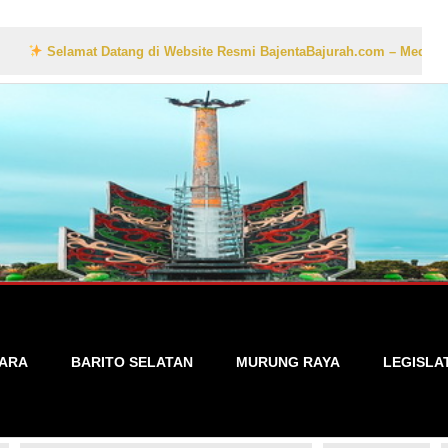
amat Datang di Website Resmi BajentaBajurah.com – Media Informasi Lo
TARA
BARITO SELATAN
MURUNG RAYA
LEGISLA