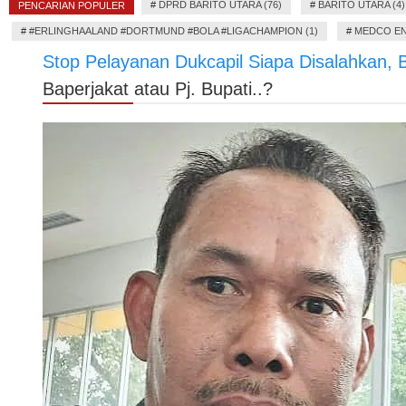
#
DPRD BARITO UTARA (76)
#
BARITO UTARA (4)
PENCARIAN POPULER
#
#ERLINGHAALAND #DORTMUND #BOLA #LIGACHAMPION (1)
#
MEDCO EN
Stop Pelayanan Dukcapil Siapa Disalahkan, Ba
Baperjakat atau Pj. Bupati..?