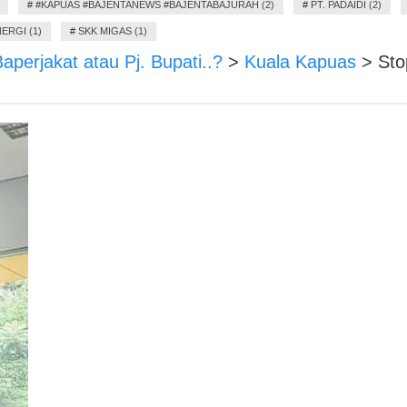
#
#KAPUAS #BAJENTANEWS #BAJENTABAJURAH (2)
#
PT. PADAIDI (2)
ERGI (1)
#
SKK MIGAS (1)
perjakat atau Pj. Bupati..?
>
Kuala Kapuas
>
Sto