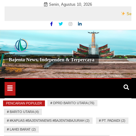
Skip
Senin, Agustus 10, 2026
to
Selamat Da
content
Bajenta News, Independen & Terpercaya
Toggle
navigation
#
DPRD BARITO UTARA (76)
PENCARIAN POPULER
#
BARITO UTARA (4)
#
#KAPUAS #BAJENTANEWS #BAJENTABAJURAH (2)
#
PT. PADAIDI (2)
#
LAHEI BARAT (2)