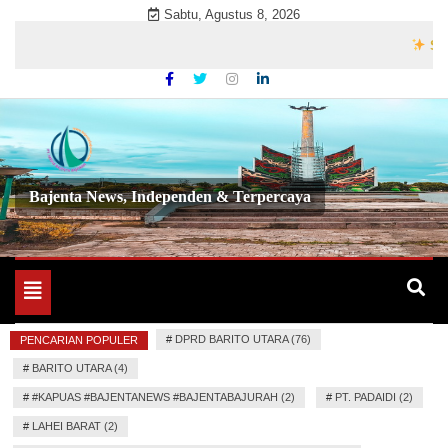
Skip
Sabtu, Agustus 8, 2026
to
Selamat 
content
Bajenta News, Independen & Terpercaya
Toggle
navigation
#
DPRD BARITO UTARA (76)
PENCARIAN POPULER
#
BARITO UTARA (4)
#
#KAPUAS #BAJENTANEWS #BAJENTABAJURAH (2)
#
PT. PADAIDI (2)
#
LAHEI BARAT (2)