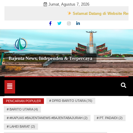
Skip
Jumat, Agustus 7, 2026
to
Selamat Datang di Website Resmi Bajent
content
Bajenta News, Independen & Terpercaya
Toggle
navigation
#
DPRD BARITO UTARA (76)
PENCARIAN POPULER
#
BARITO UTARA (4)
#
#KAPUAS #BAJENTANEWS #BAJENTABAJURAH (2)
#
PT. PADAIDI (2)
#
LAHEI BARAT (2)