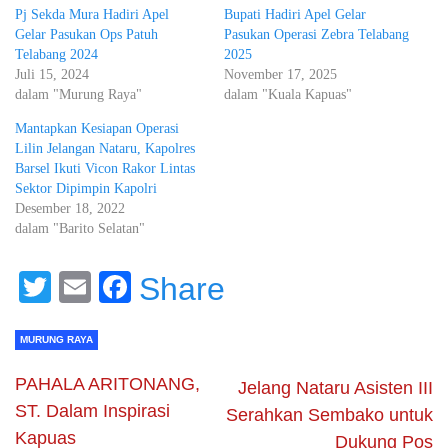
Pj Sekda Mura Hadiri Apel
Bupati Hadiri Apel Gelar
Gelar Pasukan Ops Patuh
Pasukan Operasi Zebra Telabang
Telabang 2024
2025
Juli 15, 2024
November 17, 2025
dalam "Murung Raya"
dalam "Kuala Kapuas"
Mantapkan Kesiapan Operasi
Lilin Jelangan Nataru, Kapolres
Barsel Ikuti Vicon Rakor Lintas
Sektor Dipimpin Kapolri
Desember 18, 2022
dalam "Barito Selatan"
Twitter
Email
Facebook
Share
MURUNG RAYA
PAHALA ARITONANG,
Jelang Nataru Asisten III
ST. Dalam Inspirasi
Serahkan Sembako untuk
Kapuas
Dukung Pos