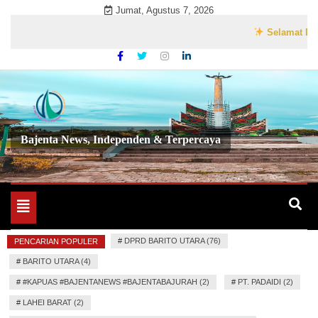
Skip
Jumat, Agustus 7, 2026
to
Selamat Datang di 
content
Bajenta News, Independen & Terpercaya
Toggle
navigation
#
DPRD BARITO UTARA (76)
PENCARIAN POPULER
#
BARITO UTARA (4)
#
#KAPUAS #BAJENTANEWS #BAJENTABAJURAH (2)
#
PT. PADAIDI (2)
#
LAHEI BARAT (2)