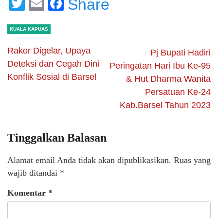
Twitter
Email
Facebook
Share
KUALA KAPUAS
Rakor Digelar, Upaya
Pj Bupati Hadiri
Deteksi dan Cegah Dini
Peringatan Hari Ibu Ke-95
Konflik Sosial di Barsel
& Hut Dharma Wanita
Persatuan Ke-24
Kab.Barsel Tahun 2023
Tinggalkan Balasan
Alamat email Anda tidak akan dipublikasikan.
Ruas yang
wajib ditandai
*
Komentar
*