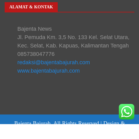
ALAMAT & KONTAK
Bajenta News
Jl. Pemuda Km. 3,5 No. 133 Kel. Selat Utara,
Kec. Selat, Kab. Kapuas, Kalimantan Tengah
085738047776
redaksi@bajentabajurah.com
www.bajentabajurah.com
Bajenta Bajurah. All Rights Reserved |
Design &
develop by bajentanews