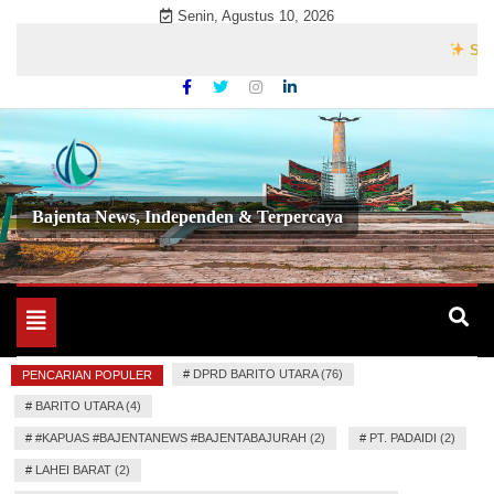
Skip
Senin, Agustus 10, 2026
to
Selamat 
content
Bajenta News, Independen & Terpercaya
Toggle
navigation
#
DPRD BARITO UTARA (76)
PENCARIAN POPULER
#
BARITO UTARA (4)
#
#KAPUAS #BAJENTANEWS #BAJENTABAJURAH (2)
#
PT. PADAIDI (2)
#
LAHEI BARAT (2)