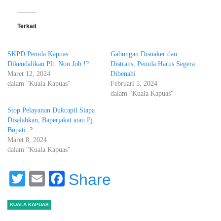
Terkait
SKPD Pemda Kapuas
Gabungan Disnaker dan
Dikendalikan Plt. Non Job.!?
Distrans, Pemda Harus Segera
Maret 12, 2024
Dibenahi
dalam "Kuala Kapuas"
Februari 5, 2024
dalam "Kuala Kapuas"
Stop Pelayanan Dukcapil Siapa
Disalahkan, Baperjakat atau Pj.
Bupati..?
Maret 8, 2024
dalam "Kuala Kapuas"
Twitter
Email
Facebook
Share
KUALA KAPUAS