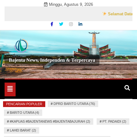
Skip
Minggu, Agustus 9, 2026
to
Selamat Datang di We
content
Bajenta News, Independen & Terpercaya
Toggle
navigation
#
DPRD BARITO UTARA (76)
PENCARIAN POPULER
#
BARITO UTARA (4)
#
#KAPUAS #BAJENTANEWS #BAJENTABAJURAH (2)
#
PT. PADAIDI (2)
#
LAHEI BARAT (2)