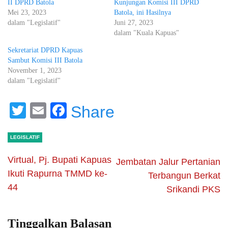
II DPRD Batola
Kunjungan Komisi III DPRD
Mei 23, 2023
Batola, ini Hasilnya
dalam "Legislatif"
Juni 27, 2023
dalam "Kuala Kapuas"
Sekretariat DPRD Kapuas
Sambut Komisi III Batola
November 1, 2023
dalam "Legislatif"
Twitter
Email
Facebook
Share
LEGISLATIF
Virtual, Pj. Bupati Kapuas
Jembatan Jalur Pertanian
Ikuti Rapurna TMMD ke-
Terbangun Berkat
44
Srikandi PKS
Tinggalkan Balasan