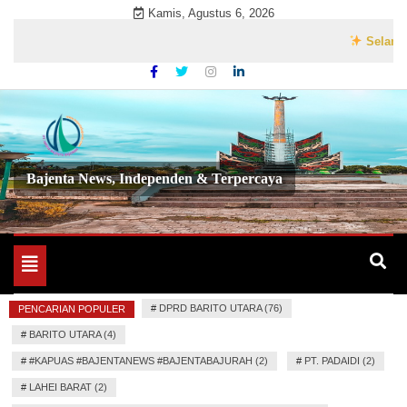
Skip
Kamis, Agustus 6, 2026
to
Selamat Data
content
Bajenta News, Independen & Terpercaya
Toggle
navigation
#
DPRD BARITO UTARA (76)
PENCARIAN POPULER
#
BARITO UTARA (4)
#
#KAPUAS #BAJENTANEWS #BAJENTABAJURAH (2)
#
PT. PADAIDI (2)
#
LAHEI BARAT (2)