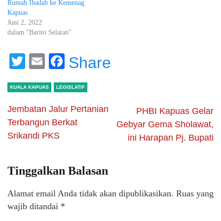
Rumah Ibadah ke Kemenag
Kapuas
Juni 2, 2022
dalam "Barito Selatan"
Twitter
Email
Facebook
Share
KUALA KAPUAS
LEGISLATIF
Jembatan Jalur Pertanian
PHBI Kapuas Gelar
Terbangun Berkat
Gebyar Gema Sholawat,
Srikandi PKS
ini Harapan Pj. Bupati
Tinggalkan Balasan
Alamat email Anda tidak akan dipublikasikan.
Ruas yang
wajib ditandai
*