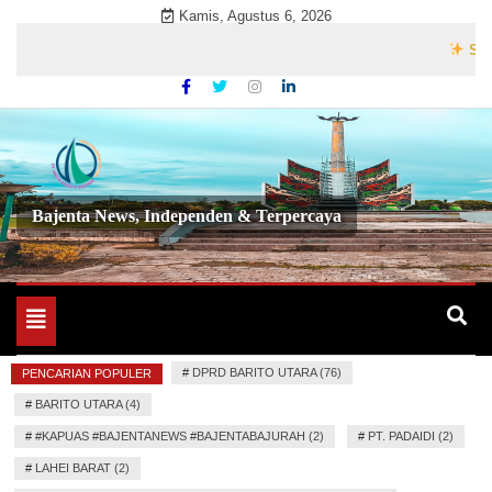
Skip
Kamis, Agustus 6, 2026
to
Selamat 
content
Bajenta News, Independen & Terpercaya
Toggle
navigation
#
DPRD BARITO UTARA (76)
PENCARIAN POPULER
#
BARITO UTARA (4)
#
#KAPUAS #BAJENTANEWS #BAJENTABAJURAH (2)
#
PT. PADAIDI (2)
#
LAHEI BARAT (2)