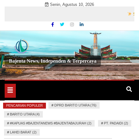
Skip
Senin, Agustus 10, 2026
to
Selamat 
content
Bajenta News, Independen & Terpercaya
Toggle
navigation
#
DPRD BARITO UTARA (76)
PENCARIAN POPULER
#
BARITO UTARA (4)
#
#KAPUAS #BAJENTANEWS #BAJENTABAJURAH (2)
#
PT. PADAIDI (2)
#
LAHEI BARAT (2)