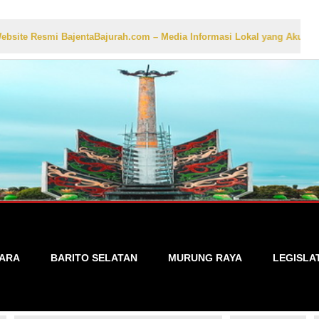
BajentaBajurah.com – Media Informasi Lokal yang Akurat, Cepat, dan T
TARA
BARITO SELATAN
MURUNG RAYA
LEGISLA