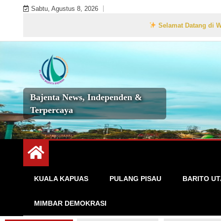
Skip
Sabtu, Agustus 8, 2026
to
Selamat Datang di Website Resmi 
content
Bajenta News, Independen &
Terpercaya
KUALA KAPUAS
PULANG PISAU
BARITO U
MIMBAR DEMOKRASI