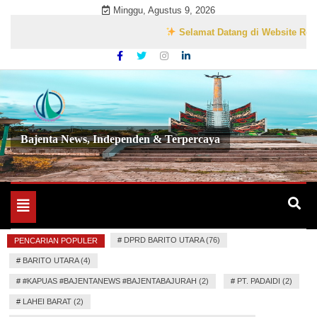
Skip
Minggu, Agustus 9, 2026
to
Selamat Datang di Website Resmi Baj
content
Bajenta News, Independen & Terpercaya
Toggle
navigation
#
DPRD BARITO UTARA (76)
PENCARIAN POPULER
#
BARITO UTARA (4)
#
#KAPUAS #BAJENTANEWS #BAJENTABAJURAH (2)
#
PT. PADAIDI (2)
#
LAHEI BARAT (2)