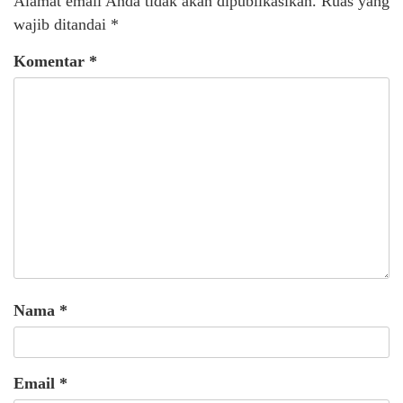
Alamat email Anda tidak akan dipublikasikan.
Ruas yang
wajib ditandai
*
Komentar
*
Nama
*
Email
*