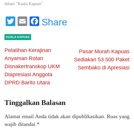
dalam "Kuala Kapuas"
Twitter
Email
Facebook
Share
KUALA KAPUAS
Pelatihan Kerajinan
Pasar Murah Kapuas
Anyaman Rotan
Sediakan 53.500 Paket
Disnakertranskop UKM
Sembako di Apresiasi
Diapresiasi Anggota
DPRD Barito Utara
Tinggalkan Balasan
Alamat email Anda tidak akan dipublikasikan.
Ruas yang
wajib ditandai
*