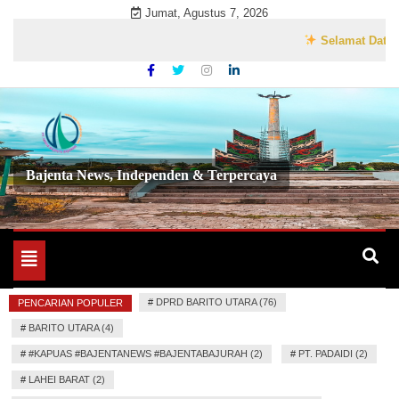
Skip
Jumat, Agustus 7, 2026
to
Selamat Datang di 
content
Bajenta News, Independen & Terpercaya
Toggle
navigation
#
DPRD BARITO UTARA (76)
PENCARIAN POPULER
#
BARITO UTARA (4)
#
#KAPUAS #BAJENTANEWS #BAJENTABAJURAH (2)
#
PT. PADAIDI (2)
#
LAHEI BARAT (2)