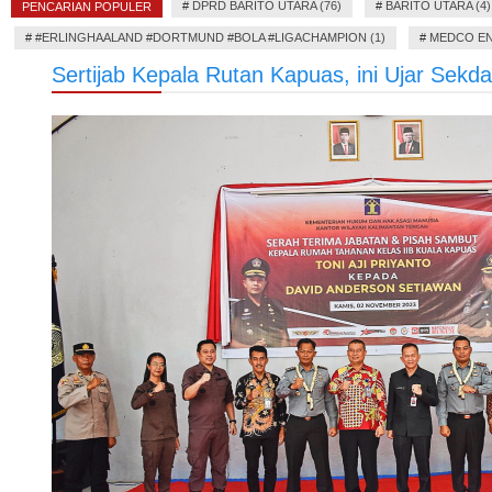
#
DPRD BARITO UTARA (76)
#
BARITO UTARA (4)
PENCARIAN POPULER
#
#ERLINGHAALAND #DORTMUND #BOLA #LIGACHAMPION (1)
#
MEDCO EN
Sertijab Kepala Rutan Kapuas, ini Ujar Sekd