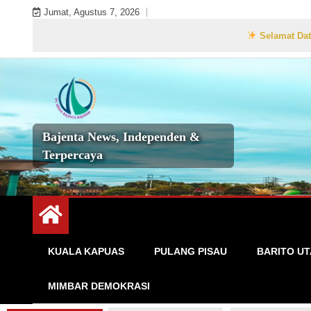
Skip
Jumat, Agustus 7, 2026
to
Selamat Datang di Websi
content
Bajenta News, Independen &
Terpercaya
KUALA KAPUAS
PULANG PISAU
BARITO U
MIMBAR DEMOKRASI