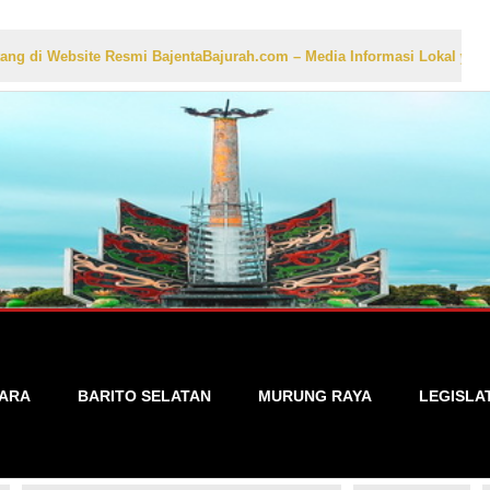
te Resmi BajentaBajurah.com – Media Informasi Lokal yang Akurat, Ce
TARA
BARITO SELATAN
MURUNG RAYA
LEGISLA