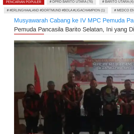
#
DPRD BARITO UTARA (76)
#
BARITO UTARA (4)
PENCARIAN POPULER
#
#ERLINGHAALAND #DORTMUND #BOLA #LIGACHAMPION (1)
#
MEDCO EN
Musyawarah Cabang ke IV MPC Pemuda Pancas
Pemuda Pancasila Barito Selatan, Ini yang 