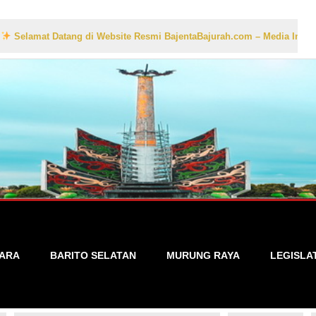
 Datang di Website Resmi BajentaBajurah.com – Media Informasi Lokal
TARA
BARITO SELATAN
MURUNG RAYA
LEGISLA