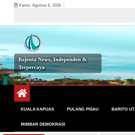
Skip
Kamis, Agustus 6, 2026
to
Selamat
content
Bajenta News, Independen &
Terpercaya
KUALA KAPUAS
PULANG PISAU
BARITO U
MIMBAR DEMOKRASI