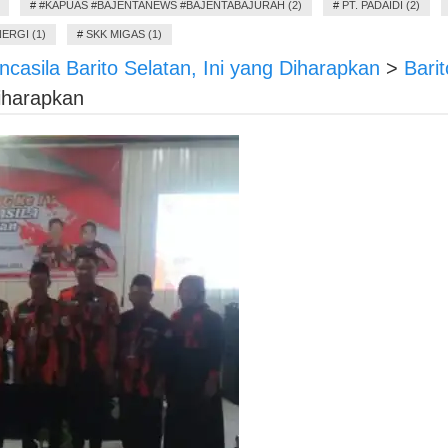
#
#KAPUAS #BAJENTANEWS #BAJENTABAJURAH (2)
#
PT. PADAIDI (2)
ERGI (1)
#
SKK MIGAS (1)
ila Barito Selatan, Ini yang Diharapkan
>
Bari
Diharapkan