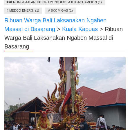
#
#ERLINGHAALAND #DORTMUND #BOLA #LIGACHAMPION (1)
#
MEDCO ENERGI (1)
#
SKK MIGAS (1)
Ribuan Warga Bali Laksanakan Ngaben
Massal di Basarang
>
Kuala Kapuas
>
Ribuan
Warga Bali Laksanakan Ngaben Massal di
Basarang