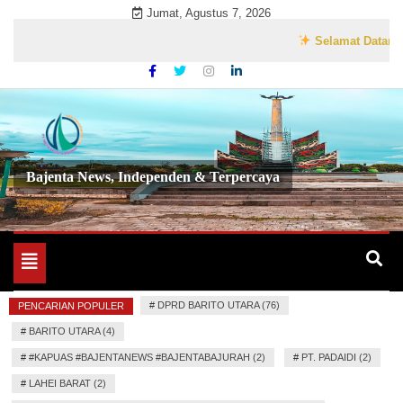
Skip
Jumat, Agustus 7, 2026
to
Selamat Datang di We
content
Bajenta News, Independen & Terpercaya
Toggle
navigation
#
DPRD BARITO UTARA (76)
PENCARIAN POPULER
#
BARITO UTARA (4)
#
#KAPUAS #BAJENTANEWS #BAJENTABAJURAH (2)
#
PT. PADAIDI (2)
#
LAHEI BARAT (2)