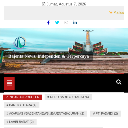
Skip
Jumat, Agustus 7, 2026
to
Selamat Data
content
Bajenta News, Independen & Terpercaya
Toggle
navigation
#
DPRD BARITO UTARA (76)
PENCARIAN POPULER
#
BARITO UTARA (4)
#
#KAPUAS #BAJENTANEWS #BAJENTABAJURAH (2)
#
PT. PADAIDI (2)
#
LAHEI BARAT (2)