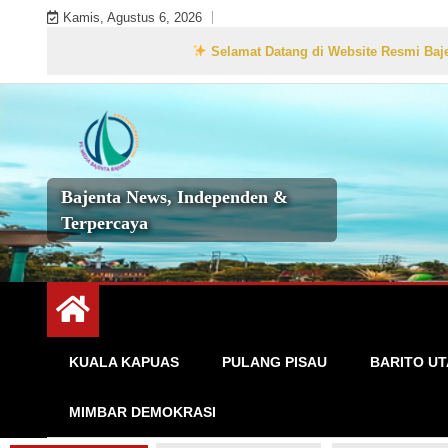
Skip
Kamis, Agustus 6, 2026
to
Selamat Datang di Website Resmi BajentaBajurah.com 
content
Bajenta News, Independen &
Terpercaya
KUALA KAPUAS
PULANG PISAU
BARITO U
MIMBAR DEMOKRASI