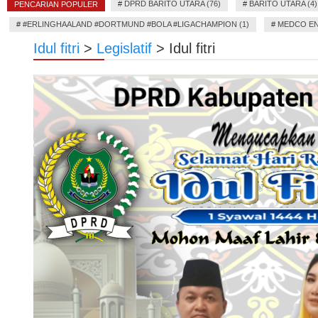
#
DPRD BARITO UTARA (76)
#
BARITO UTARA (4)
PENCARIAN POPULER
#
#ERLINGHAALAND #DORTMUND #BOLA #LIGACHAMPION (1)
#
MEDCO EN
Idul fitri
>
Legislatif
>
Idul fitri