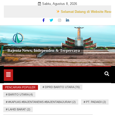
Skip
Sabtu, Agustus 8, 2026
to
Selamat Datang di Website Resmi Bajenta
content
Bajenta News, Independen & Terpercaya
Toggle
navigation
#
DPRD BARITO UTARA (76)
PENCARIAN POPULER
#
BARITO UTARA (4)
#
#KAPUAS #BAJENTANEWS #BAJENTABAJURAH (2)
#
PT. PADAIDI (2)
#
LAHEI BARAT (2)